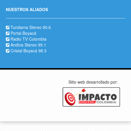
NUESTROS ALIADOS
Tundama Stereo 90.6
Portal Boyacá
Radio TV Colombia
Andina Stereo 95.1
Cristal Boyacá 98.3
Sitio web desarrollado por: