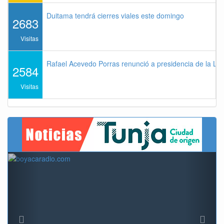
Duitama tendrá cierres viales este domingo
2683
Visitas
Rafael Acevedo Porras renunció a presidencia de la Lig
2584
Visitas
Previous
Next