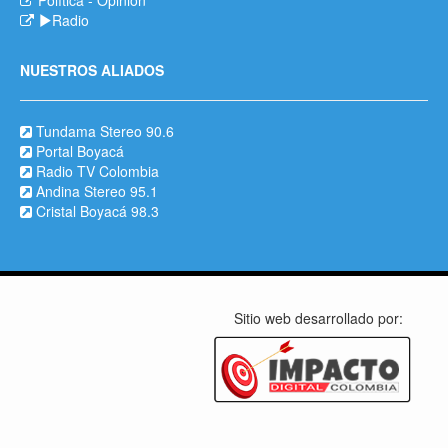
Política
-
Opinión
Radio
NUESTROS ALIADOS
Tundama Stereo 90.6
Portal Boyacá
Radio TV Colombia
Andina Stereo 95.1
Cristal Boyacá 98.3
Sitio web desarrollado por: