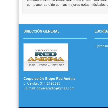
complacer su oido con las mejores notas músicales c
DIRECCIÓN GENERAL
ESCRÍB
prensa
Corporación Grupo Red Andina
Celular: 311 2190395
Email: boyacaradio@gmail.com