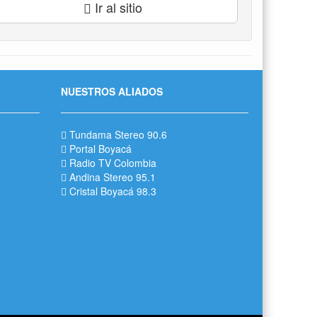
Ir al sitio
NUESTROS ALIADOS
Tundama Stereo 90.6
Portal Boyacá
Radio TV Colombia
Andina Stereo 95.1
Cristal Boyacá 98.3