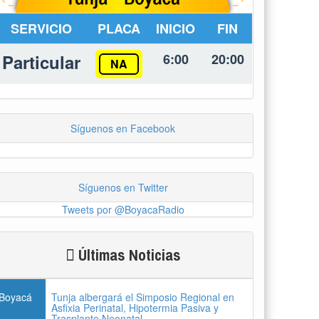
SERVICIO
PLACA
INICIO
FIN
Particular
6:00
20:00
NA
Síguenos en Facebook
Síguenos en Twitter
Tweets por @BoyacaRadio
Últimas Noticias
Boyacá
Tunja albergará el Simposio Regional en
Asfixia Perinatal, Hipotermia Pasiva y
Trasplante Neonatal