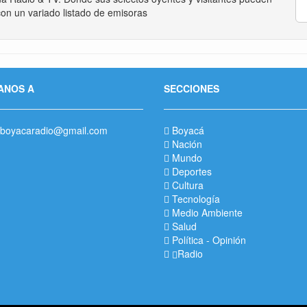
on un variado listado de emisoras
ANOS A
SECCIONES
boyacaradio@gmail.com
Boyacá
Nación
Mundo
Deportes
Cultura
Tecnología
Medio Ambiente
Salud
Política
-
Opinión
Radio