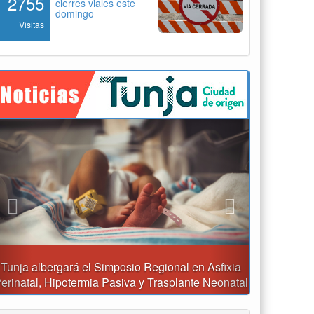
2755
cierres viales este
domingo
Visitas
Previous
Next
Reporte del tiempo en Boyacá para el sábado