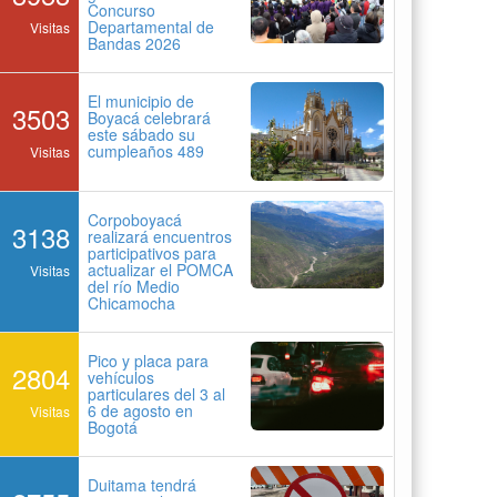
Concurso
Departamental de
Visitas
Bandas 2026
El municipio de
3503
Boyacá celebrará
este sábado su
cumpleaños 489
Visitas
Corpoboyacá
3138
realizará encuentros
participativos para
actualizar el POMCA
Visitas
del río Medio
Chicamocha
Pico y placa para
2804
vehículos
particulares del 3 al
6 de agosto en
Visitas
Bogotá
Duitama tendrá