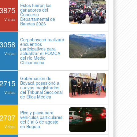
Estos fueron los
3875
ganadores del
Concurso
Departamental de
Visitas
Bandas 2026
Corpoboyacá realizará
3058
encuentros
participativos para
actualizar el POMCA
Visitas
del río Medio
Chicamocha
Gobernación de
2715
Boyacá posesionó a
nuevos magistrados
del Tribunal Seccional
Visitas
de Ética Médica
Pico y placa para
2707
vehículos particulares
del 3 al 6 de agosto
en Bogotá
Visitas