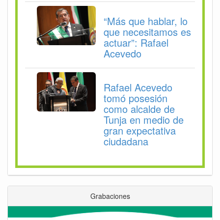
“Más que hablar, lo
que necesitamos es
actuar”: Rafael
Acevedo
Rafael Acevedo
tomó posesión
como alcalde de
Tunja en medio de
gran expectativa
ciudadana
Grabaciones