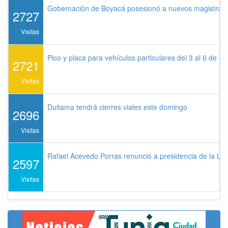
Gobernación de Boyacá posesionó a nuevos magistrados
2727
Visitas
Pico y placa para vehículos particulares del 3 al 6 de a
2721
Visitas
Duitama tendrá cierres viales este domingo
2696
Visitas
Rafael Acevedo Porras renunció a presidencia de la Lig
2597
Visitas