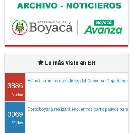
Lo más visto en BR
Estos fueron los ganadores del Concurso Departament
3886
Visitas
Corpoboyacá realizará encuentros participativos para 
3069
Visitas