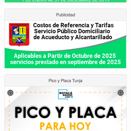
Publicidad
Pico y Placa Tunja