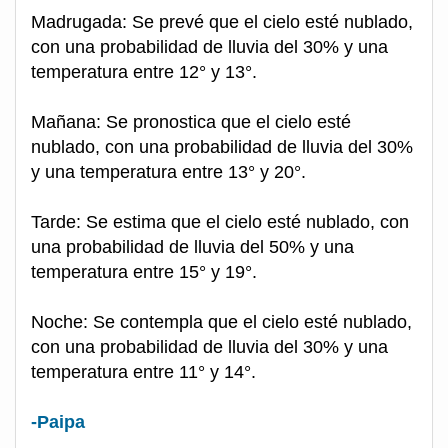
Madrugada: Se prevé que el cielo esté nublado,
con una probabilidad de lluvia del 30% y una
temperatura entre 12° y 13°.
Mañana: Se pronostica que el cielo esté
nublado, con una probabilidad de lluvia del 30%
y una temperatura entre 13° y 20°.
Tarde: Se estima que el cielo esté nublado, con
una probabilidad de lluvia del 50% y una
temperatura entre 15° y 19°.
Noche: Se contempla que el cielo esté nublado,
con una probabilidad de lluvia del 30% y una
temperatura entre 11° y 14°.
-Paipa