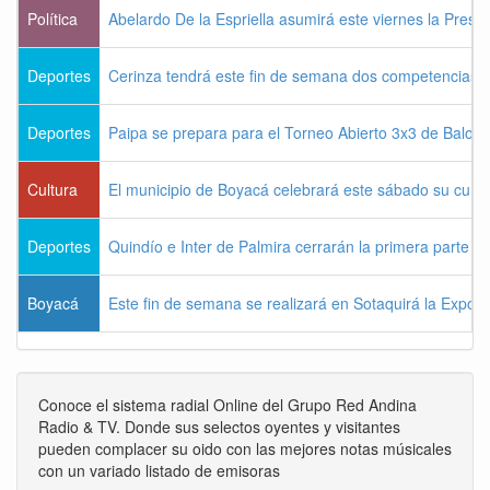
Política
Abelardo De la Espriella asumirá este viernes la Presi
Deportes
Cerinza tendrá este fin de semana dos competencias d
Deportes
Paipa se prepara para el Torneo Abierto 3x3 de Balon
Cultura
El municipio de Boyacá celebrará este sábado su cum
Deportes
Quindío e Inter de Palmira cerrarán la primera parte d
Boyacá
Este fin de semana se realizará en Sotaquirá la Expos
Conoce el sistema radial Online del Grupo Red Andina
Radio & TV. Donde sus selectos oyentes y visitantes
pueden complacer su oido con las mejores notas músicales
con un variado listado de emisoras