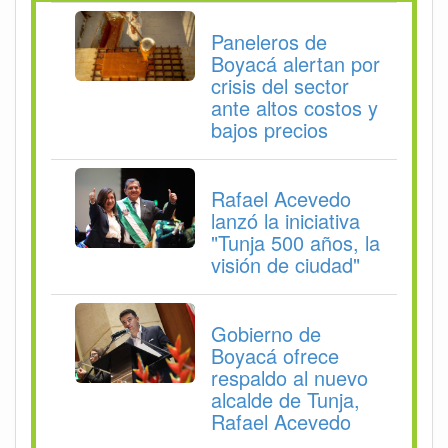
Paneleros de
Boyacá alertan por
crisis del sector
ante altos costos y
bajos precios
Rafael Acevedo
lanzó la iniciativa
"Tunja 500 años, la
visión de ciudad"
Gobierno de
Boyacá ofrece
respaldo al nuevo
alcalde de Tunja,
Rafael Acevedo