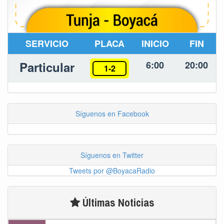
SERVICIO
PLACA
INICIO
FIN
Particular
6:00
20:00
1-2
Síguenos en Facebook
Síguenos en Twitter
Tweets por @BoyacaRadio
Últimas Noticias