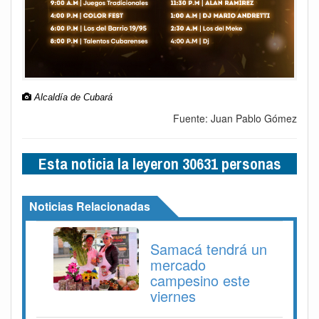
Alcaldía de Cubará
Fuente: Juan Pablo Gómez
Esta noticia la leyeron 30631 personas
Noticias Relacionadas
Samacá tendrá un
mercado
campesino este
viernes