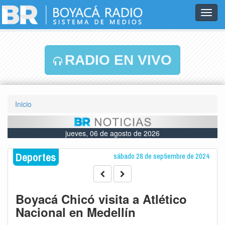
Toggl
navig
RADIO EN VIVO
Inicio
jueves, 06 de agosto de 2026
Deportes
sábado 28 de septiembre de 2024
Boyacá Chicó visita a Atlético
Nacional en Medellín