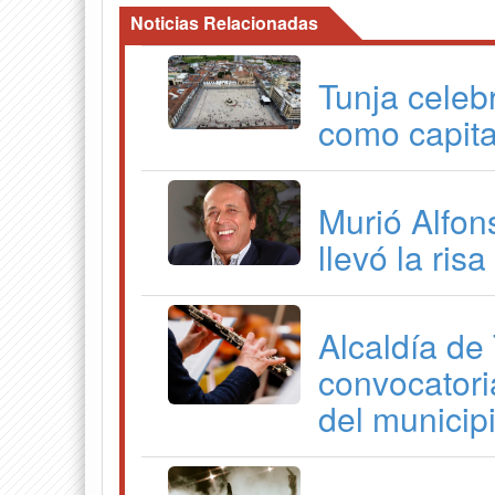
Noticias Relacionadas
Tunja celeb
como capita
Murió Alfon
llevó la ris
Alcaldía de
convocatori
del municip