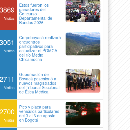
Estos fueron los
3869
ganadores del
Concurso
Departamental de
Visitas
Bandas 2026
Corpoboyacá realizará
3051
encuentros
participativos para
actualizar el POMCA
Visitas
del río Medio
Chicamocha
Gobernación de
2711
Boyacá posesionó a
nuevos magistrados
del Tribunal Seccional
Visitas
de Ética Médica
Pico y placa para
2700
vehículos particulares
del 3 al 6 de agosto
en Bogotá
Visitas