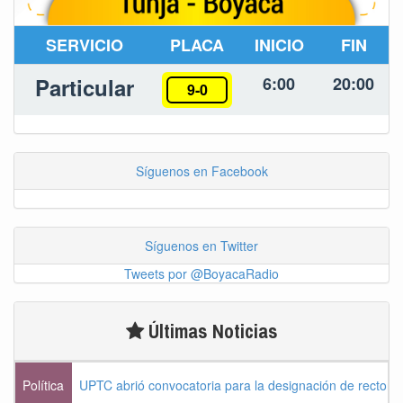
SERVICIO
PLACA
INICIO
FIN
Particular
6:00
20:00
9-0
Síguenos en Facebook
Síguenos en Twitter
Tweets por @BoyacaRadio
Últimas Noticias
Política
UPTC abrió convocatoria para la designación de rector 