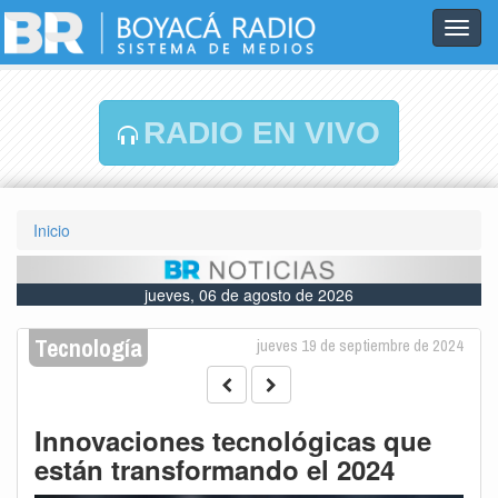
Toggl
navig
RADIO EN VIVO
Inicio
jueves, 06 de agosto de 2026
Tecnología
jueves 19 de septiembre de 2024
Innovaciones tecnológicas que
están transformando el 2024