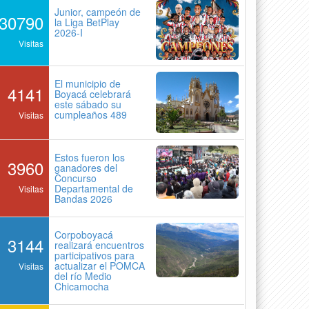
Junior, campeón de
30790
la Liga BetPlay
2026-I
Visitas
El municipio de
4141
Boyacá celebrará
este sábado su
cumpleaños 489
Visitas
Estos fueron los
3960
ganadores del
Concurso
Departamental de
Visitas
Bandas 2026
Corpoboyacá
3144
realizará encuentros
participativos para
actualizar el POMCA
Visitas
del río Medio
Chicamocha