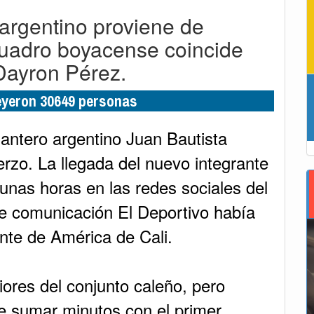
 argentino proviene de
cuadro boyacense coincide
 Dayron Pérez.
leyeron 30649 personas
lantero argentino Juan Bautista
rzo. La llegada del nuevo integrante
unas horas en las redes sociales del
de comunicación El Deportivo había
ente de América de Cali.
eriores del conjunto caleño, pero
de sumar minutos con el primer