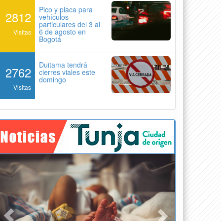
Pico y placa para
2812
vehículos
particulares del 3 al
6 de agosto en
Visitas
Bogotá
Duitama tendrá
2762
cierres viales este
domingo
Visitas
Previous
Next