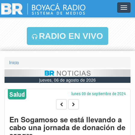
Toggl
navig
RADIO EN VIVO
Inicio
jueves, 06 de agosto de 2026
Salud
lunes 09 de septiembre de 2024
En Sogamoso se está llevando a
cabo una jornada de donación de