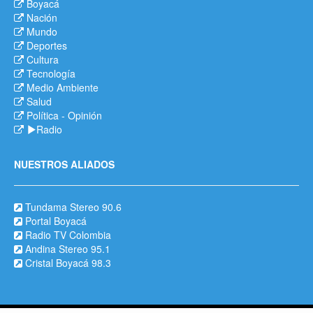
Boyacá
Nación
Mundo
Deportes
Cultura
Tecnología
Medio Ambiente
Salud
Política
-
Opinión
Radio
NUESTROS ALIADOS
Tundama Stereo 90.6
Portal Boyacá
Radio TV Colombia
Andina Stereo 95.1
Cristal Boyacá 98.3