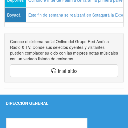
Deportes
Quindío e Inter de Palmira cerrarán la primera parte d
Boyacá
Este fin de semana se realizará en Sotaquirá la Expos
Conoce el sistema radial Online del Grupo Red Andina
Radio & TV. Donde sus selectos oyentes y visitantes
pueden complacer su oido con las mejores notas músicales
con un variado listado de emisoras
Ir al sitio
DIRECCIÓN GENERAL