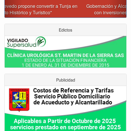
Gobernación y Alcaldía de Tunja revisan 120 proyectos
con inversiones superiores a $385.000 millones
Edictos
Publicidad