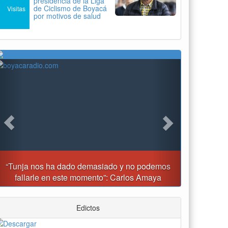
presidencia de la Liga
de Ciclismo de Boyacá
Visitas
por motivos de salud
Previous
Next
Tunja prohibirá este viernes la venta de licor, el uso
de drones y otras actividades
Edictos