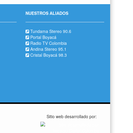
NUESTROS ALIADOS
Tundama Stereo 90.6
Portal Boyacá
Radio TV Colombia
Andina Stereo 95.1
Cristal Boyacá 98.3
Sitio web desarrollado por: