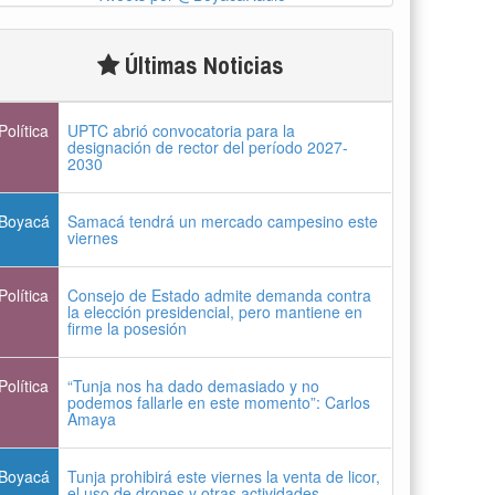
Últimas Noticias
Política
UPTC abrió convocatoria para la
designación de rector del período 2027-
2030
Boyacá
Samacá tendrá un mercado campesino este
viernes
Política
Consejo de Estado admite demanda contra
la elección presidencial, pero mantiene en
firme la posesión
Política
“Tunja nos ha dado demasiado y no
podemos fallarle en este momento”: Carlos
Amaya
Boyacá
Tunja prohibirá este viernes la venta de licor,
el uso de drones y otras actividades