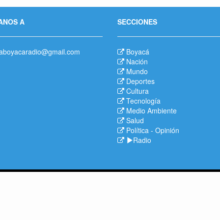
ANOS A
SECCIONES
aboyacaradio@gmail.com
Boyacá
Nación
Mundo
Deportes
Cultura
Tecnología
Medio Ambiente
Salud
Política
-
Opinión
Radio