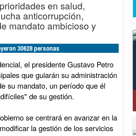
 prioridades en salud,
 lucha anticorrupción,
 de mandato ambicioso y
leyeron 30628 personas
dencial, el presidente Gustavo Petro
ncipales que guiarán su administración
de su mandato, un período que él
fíciles" de su gestión.
“Tunja nos ha dado demasiado y no podemos
fallarle en este momento”: Carlos Amaya
obierno se centrará en avanzar en la
modificar la gestión de los servicios