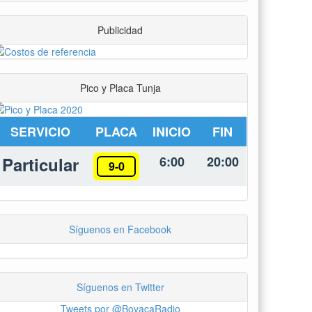
Publicidad
Pico y Placa Tunja
SERVICIO
PLACA
INICIO
FIN
Particular
6:00
20:00
9-0
Síguenos en Facebook
Síguenos en Twitter
Tweets por @BoyacaRadio