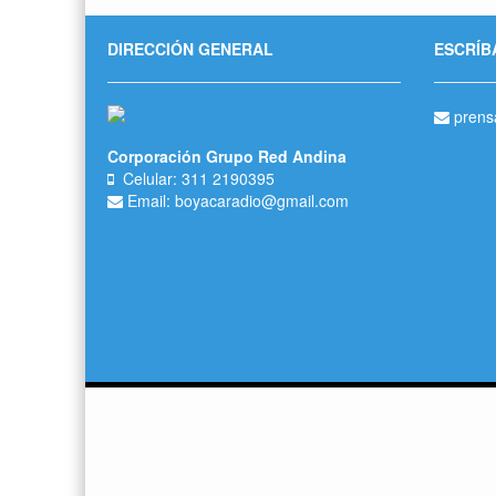
DIRECCIÓN GENERAL
ESCRÍB
prens
Corporación Grupo Red Andina
Celular: 311 2190395
Email: boyacaradio@gmail.com