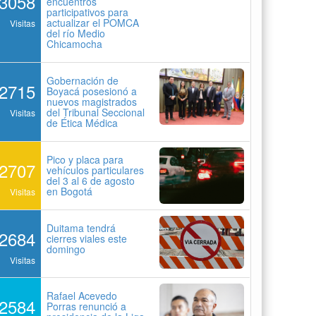
3058
encuentros
participativos para
actualizar el POMCA
Visitas
del río Medio
Chicamocha
Gobernación de
2715
Boyacá posesionó a
nuevos magistrados
del Tribunal Seccional
Visitas
de Ética Médica
Pico y placa para
2707
vehículos particulares
del 3 al 6 de agosto
en Bogotá
Visitas
Duitama tendrá
2684
cierres viales este
domingo
Visitas
Rafael Acevedo
2584
Porras renunció a