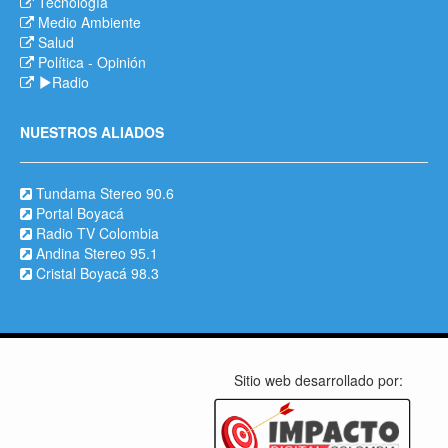
Tecnología
Medio Ambiente
Salud
Política
-
Opinión
Radio
NUESTROS ALIADOS
Tundama Stereo 90.6
Portal Boyacá
Radio TV Colombia
Andina Stereo 95.1
Cristal Boyacá 98.3
Sitio web desarrollado por: