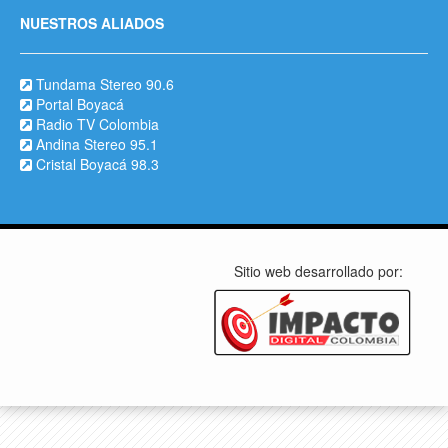
NUESTROS ALIADOS
Tundama Stereo 90.6
Portal Boyacá
Radio TV Colombia
Andina Stereo 95.1
Cristal Boyacá 98.3
Sitio web desarrollado por: