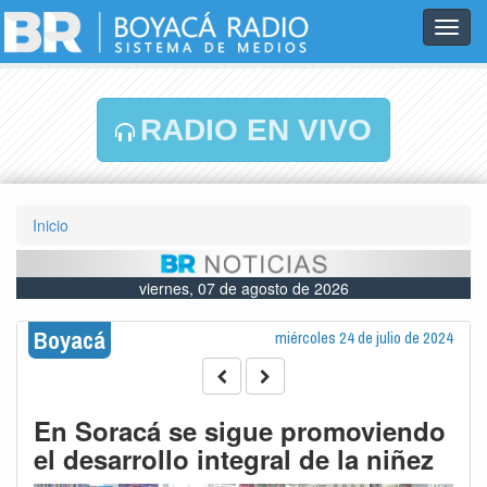
Toggl
navig
RADIO EN VIVO
Inicio
viernes, 07 de agosto de 2026
Boyacá
miércoles 24 de julio de 2024
En Soracá se sigue promoviendo
el desarrollo integral de la niñez