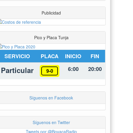
Publicidad
Pico y Placa Tunja
SERVICIO
PLACA
INICIO
FIN
Particular
6:00
20:00
9-0
Síguenos en Facebook
Síguenos en Twitter
Tweets por @BoyacaRadio