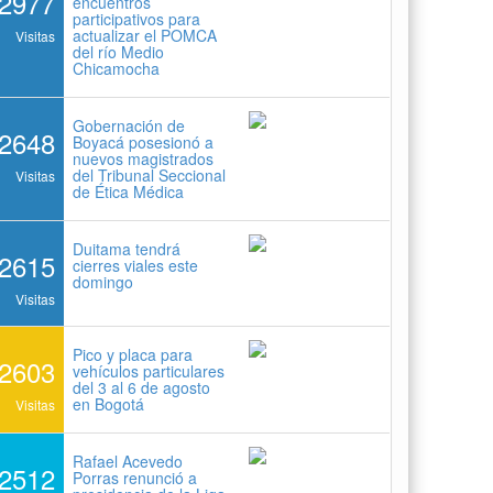
2977
encuentros
participativos para
actualizar el POMCA
Visitas
del río Medio
Chicamocha
Gobernación de
2648
Boyacá posesionó a
nuevos magistrados
del Tribunal Seccional
Visitas
de Ética Médica
Duitama tendrá
2615
cierres viales este
domingo
Visitas
Pico y placa para
2603
vehículos particulares
del 3 al 6 de agosto
en Bogotá
Visitas
Rafael Acevedo
2512
Porras renunció a