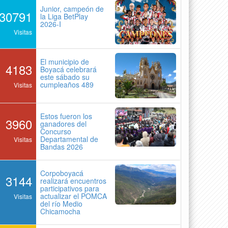
Junior, campeón de
30791
la Liga BetPlay
2026-I
Visitas
El municipio de
4183
Boyacá celebrará
este sábado su
cumpleaños 489
Visitas
Estos fueron los
3960
ganadores del
Concurso
Departamental de
Visitas
Bandas 2026
Corpoboyacá
3144
realizará encuentros
participativos para
actualizar el POMCA
Visitas
del río Medio
Chicamocha