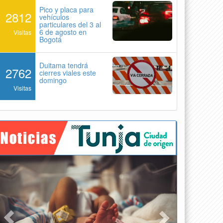
Pico y placa para
2812
vehículos
particulares del 3 al
6 de agosto en
Visitas
Bogotá
Duitama tendrá
2762
cierres viales este
domingo
Visitas
Previous
Next