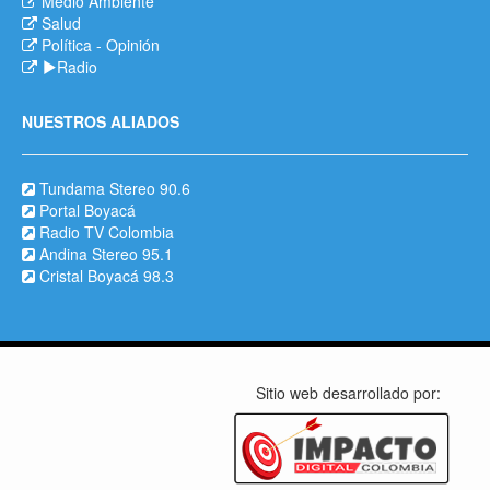
Medio Ambiente
Salud
Política
-
Opinión
Radio
NUESTROS ALIADOS
Tundama Stereo 90.6
Portal Boyacá
Radio TV Colombia
Andina Stereo 95.1
Cristal Boyacá 98.3
Sitio web desarrollado por: