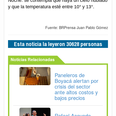
Noche: se contempla que haya un cielo nublado
y que la temperatura esté entre 10° y 13°.
Fuente: BRPrensa Juan Pablo Gómez
Esta noticia la leyeron 30628 personas
Noticias Relacionadas
Paneleros de
Boyacá alertan por
crisis del sector
ante altos costos y
bajos precios
Rafael Acevedo