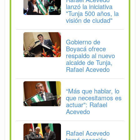
lanzó la iniciativa
"Tunja 500 años, la
visión de ciudad"
Gobierno de
Boyacá ofrece
respaldo al nuevo
alcalde de Tunja,
Rafael Acevedo
“Más que hablar, lo
que necesitamos es
actuar”: Rafael
Acevedo
Rafael Acevedo
tomó posesión