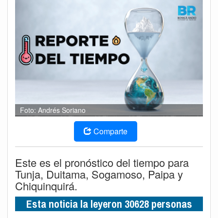
Foto: Andrés Soriano
Comparte
Este es el pronóstico del tiempo para
Tunja, Duitama, Sogamoso, Paipa y
Chiquinquirá.
Esta noticia la leyeron 30628 personas