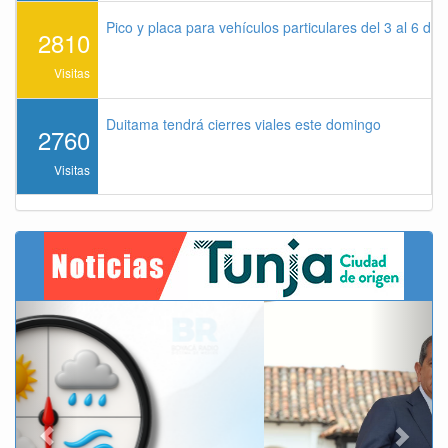
Pico y placa para vehículos particulares del 3 al 6 de
2810
Visitas
Duitama tendrá cierres viales este domingo
2760
Visitas
Previous
Next