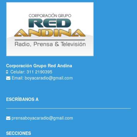
Corporación Grupo Red Andina
Celular: 311 2190395
Email: boyacaradio@gmail.com
ESCRÍBANOS A
prensaboyacaradio@gmail.com
SECCIONES