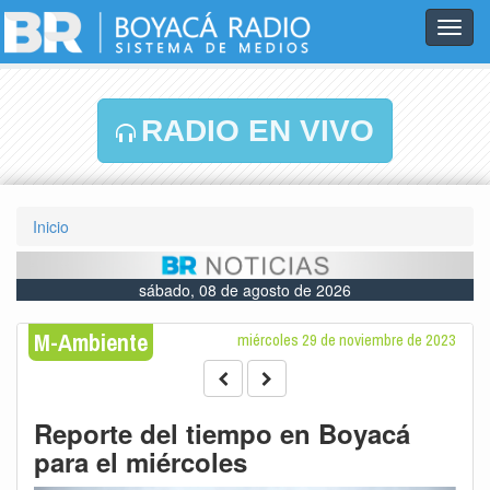
Toggl
navig
RADIO EN VIVO
Inicio
sábado, 08 de agosto de 2026
M-Ambiente
miércoles 29 de noviembre de 2023
Reporte del tiempo en Boyacá
para el miércoles