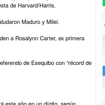
esta de Harvard/Harris.
aludaron Maduro y Milei.
den a Rosalynn Carter, ex primera
referendo de Esequibo con “récord de
rá este año en un dígito, según