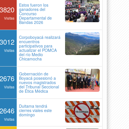
Estos fueron los
3820
ganadores del
Concurso
Departamental de
Visitas
Bandas 2026
Corpoboyacá realizará
3012
encuentros
participativos para
actualizar el POMCA
Visitas
del río Medio
Chicamocha
Gobernación de
2676
Boyacá posesionó a
nuevos magistrados
del Tribunal Seccional
Visitas
de Ética Médica
Duitama tendrá
2646
cierres viales este
domingo
Visitas