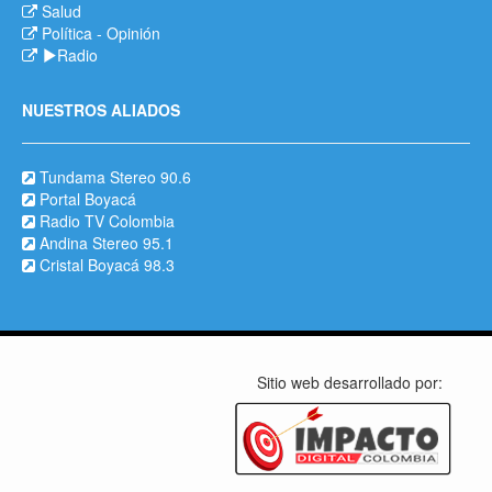
Salud
Política
-
Opinión
Radio
NUESTROS ALIADOS
Tundama Stereo 90.6
Portal Boyacá
Radio TV Colombia
Andina Stereo 95.1
Cristal Boyacá 98.3
Sitio web desarrollado por: