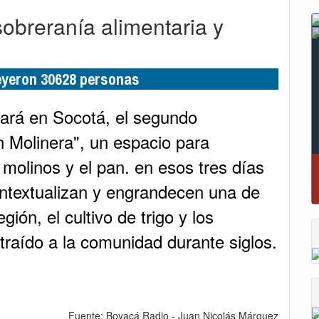
sobreranía alimentaria y
leyeron 30628 personas
izará en Socotá, el segundo
n Molinera", un espacio para
s molinos y el pan. en esos tres días
Reporte del tiempo en Boyacá para el viernes
ontextualizan y engrandecen una de
ión, el cultivo de trigo y los
 traído a la comunidad durante siglos.
Fuente: Boyacá Radio - Juan Nicolás Márquez