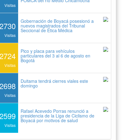
POMCA del río Medio Chicamocha
Visitas
Gobernación de Boyacá posesionó a
2730
nuevos magistrados del Tribunal
Seccional de Ética Médica
Visitas
Pico y placa para vehículos
2724
particulares del 3 al 6 de agosto en
Bogotá
Visitas
Duitama tendrá cierres viales este
2698
domingo
Visitas
Rafael Acevedo Porras renunció a
2599
presidencia de la Liga de Ciclismo de
Boyacá por motivos de salud
Visitas