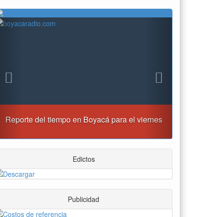
Previous
Next
“Tunja nos ha dado demasiado y no podemos
fallarle en este momento”: Carlos Amaya
Edictos
Publicidad