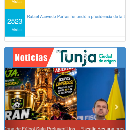
Visitas
Rafael Acevedo Porras renunció a presidencia de la Lig
2523
Visitas
Previous
Next
Fiscalía destapa presunta red de corrupción que habría