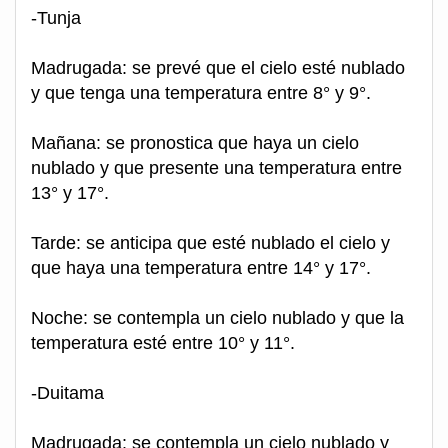
-Tunja
Madrugada: se prevé que el cielo esté nublado
y que tenga una temperatura entre 8° y 9°.
Mañana: se pronostica que haya un cielo
nublado y que presente una temperatura entre
13° y 17°.
Tarde: se anticipa que esté nublado el cielo y
que haya una temperatura entre 14° y 17°.
Noche: se contempla un cielo nublado y que la
temperatura esté entre 10° y 11°.
-Duitama
Madrugada: se contempla un cielo nublado y