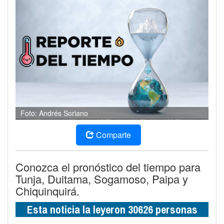
Foto: Andrés Soriano
Comparte
Conozca el pronóstico del tiempo para
Tunja, Duitama, Sogamoso, Paipa y
Chiquinquirá.
Esta noticia la leyeron 30626 personas