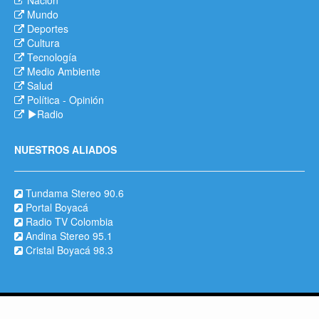
Nación
Mundo
Deportes
Cultura
Tecnología
Medio Ambiente
Salud
Política
-
Opinión
Radio
NUESTROS ALIADOS
Tundama Stereo 90.6
Portal Boyacá
Radio TV Colombia
Andina Stereo 95.1
Cristal Boyacá 98.3