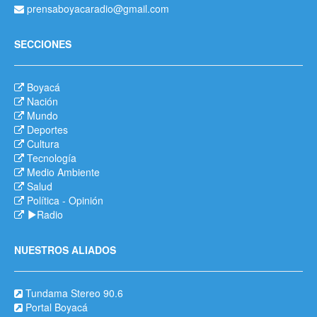
prensaboyacaradio@gmail.com
SECCIONES
Boyacá
Nación
Mundo
Deportes
Cultura
Tecnología
Medio Ambiente
Salud
Política
-
Opinión
Radio
NUESTROS ALIADOS
Tundama Stereo 90.6
Portal Boyacá