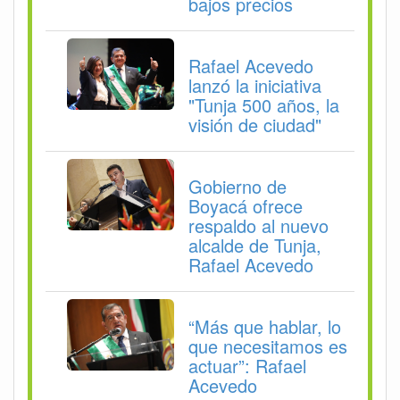
bajos precios
Rafael Acevedo
lanzó la iniciativa
"Tunja 500 años, la
visión de ciudad"
Gobierno de
Boyacá ofrece
respaldo al nuevo
alcalde de Tunja,
Rafael Acevedo
“Más que hablar, lo
que necesitamos es
actuar”: Rafael
Acevedo