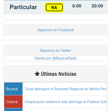
Particular
6:00
20:00
NA
Síguenos en Facebook
Síguenos en Twitter
Tweets por @BoyacaRadio
Últimas Noticias
Boyacá
Tunja albergará el Simposio Regional en Asfixia Perina
Cultura
Chiquinquirá celebrará este domingo el Festival Cultu