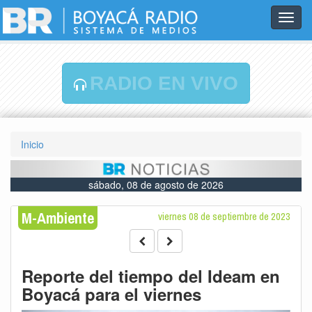
Toggl
navig
RADIO EN VIVO
Inicio
sábado, 08 de agosto de 2026
M-Ambiente
viernes 08 de septiembre de 2023
Reporte del tiempo del Ideam en
Boyacá para el viernes