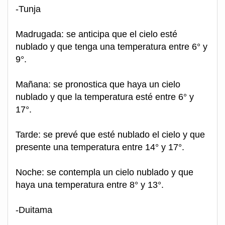
-Tunja
Madrugada: se anticipa que el cielo esté
nublado y que tenga una temperatura entre 6° y
9°.
Mañana: se pronostica que haya un cielo
nublado y que la temperatura esté entre 6° y
17°.
Tarde: se prevé que esté nublado el cielo y que
presente una temperatura entre 14° y 17°.
Noche: se contempla un cielo nublado y que
haya una temperatura entre 8° y 13°.
-Duitama