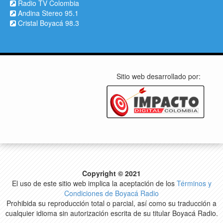
Radio TV Colombia
Andina Stereo 95.1
Cristal Boyacá 98.3
Sitio web desarrollado por:
Copyright © 2021
El uso de este sitio web implica la aceptación de los
Términos y
Condiciones de Boyacá Radio
Prohibida su reproducción total o parcial, así como su traducción a
cualquier idioma sin autorización escrita de su titular Boyacá Radio.