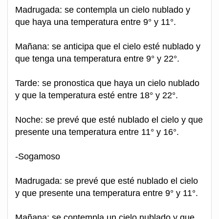
Madrugada: se contempla un cielo nublado y
que haya una temperatura entre 9° y 11°.
Mañana: se anticipa que el cielo esté nublado y
que tenga una temperatura entre 9° y 22°.
Tarde: se pronostica que haya un cielo nublado
y que la temperatura esté entre 18° y 22°.
Noche: se prevé que esté nublado el cielo y que
presente una temperatura entre 11° y 16°.
-Sogamoso
Madrugada: se prevé que esté nublado el cielo
y que presente una temperatura entre 9° y 11°.
Mañana: se contempla un cielo nublado y que