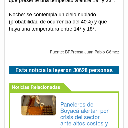
que presente una temperatura entre 19° y 23°.
Noche: se contempla un cielo nublado
(probabilidad de ocurrencia del 40%) y que
haya una temperatura entre 14° y 18°.
Fuente: BRPrensa Juan Pablo Gómez
Esta noticia la leyeron 30628 personas
Noticias Relacionadas
Paneleros de
Boyacá alertan por
crisis del sector
ante altos costos y