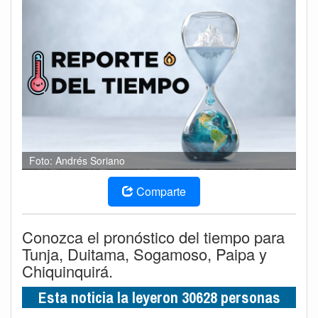
Foto: Andrés Soriano
Comparte
Conozca el pronóstico del tiempo para
Tunja, Duitama, Sogamoso, Paipa y
Chiquinquirá.
Esta noticia la leyeron 30628 personas