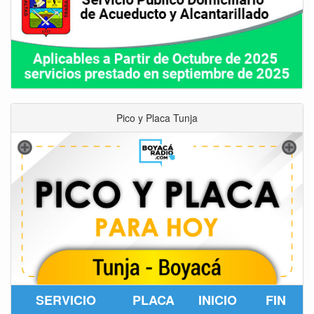
Pico y Placa Tunja
SERVICIO
PLACA
INICIO
FIN