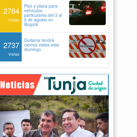
Pico y placa para
2784
vehículos
particulares del 3 al
6 de agosto en
Visitas
Bogotá
Duitama tendrá
2737
cierres viales este
domingo
Visitas
Previous
Next