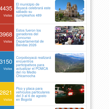
El municipio de
4435
Boyacá celebrará este
sábado su
cumpleaños 489
Visitas
Estos fueron los
3968
ganadores del
Concurso
Departamental de
Visitas
Bandas 2026
Corpoboyacá realizará
3150
encuentros
participativos para
actualizar el POMCA
Visitas
del río Medio
Chicamocha
Pico y placa para
2821
vehículos particulares
del 3 al 6 de agosto
en Bogotá
Visitas