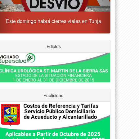
Tunja albergará el Simposio Regional en Asfixia
erinatal, Hipotermia Pasiva y Trasplante Neonatal
Edictos
Publicidad