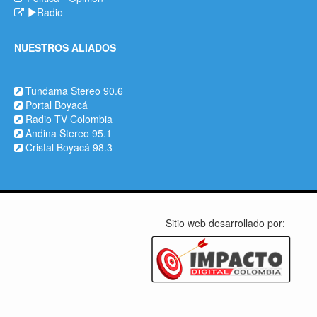
Radio
NUESTROS ALIADOS
Tundama Stereo 90.6
Portal Boyacá
Radio TV Colombia
Andina Stereo 95.1
Cristal Boyacá 98.3
Sitio web desarrollado por: