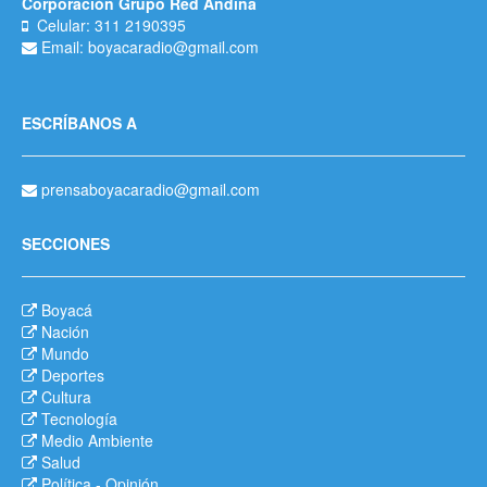
Corporación Grupo Red Andina
Celular: 311 2190395
Email: boyacaradio@gmail.com
ESCRÍBANOS A
prensaboyacaradio@gmail.com
SECCIONES
Boyacá
Nación
Mundo
Deportes
Cultura
Tecnología
Medio Ambiente
Salud
Política
-
Opinión