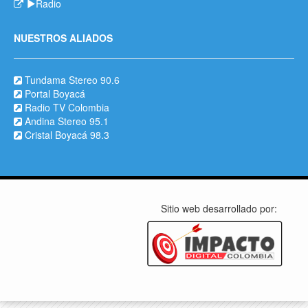
Radio
NUESTROS ALIADOS
Tundama Stereo 90.6
Portal Boyacá
Radio TV Colombia
Andina Stereo 95.1
Cristal Boyacá 98.3
Sitio web desarrollado por: