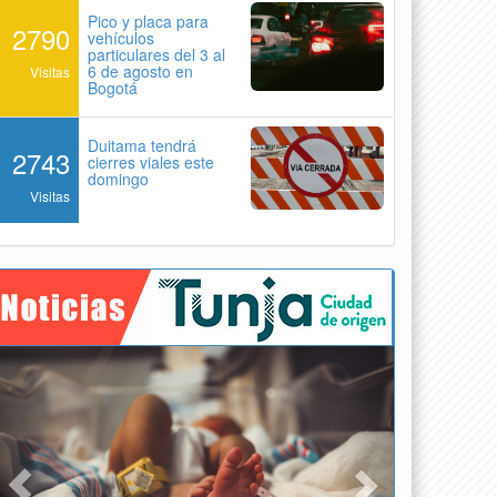
Pico y placa para
2790
vehículos
particulares del 3 al
6 de agosto en
Visitas
Bogotá
Duitama tendrá
2743
cierres viales este
domingo
Visitas
Previous
Next