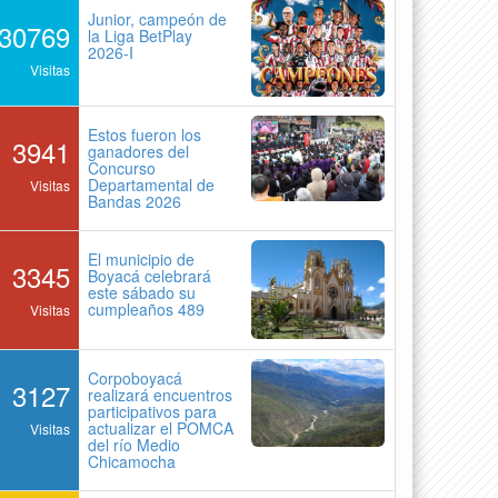
Junior, campeón de
30769
la Liga BetPlay
2026-I
Visitas
Estos fueron los
3941
ganadores del
Concurso
Departamental de
Visitas
Bandas 2026
El municipio de
3345
Boyacá celebrará
este sábado su
cumpleaños 489
Visitas
Corpoboyacá
3127
realizará encuentros
participativos para
actualizar el POMCA
Visitas
del río Medio
Chicamocha