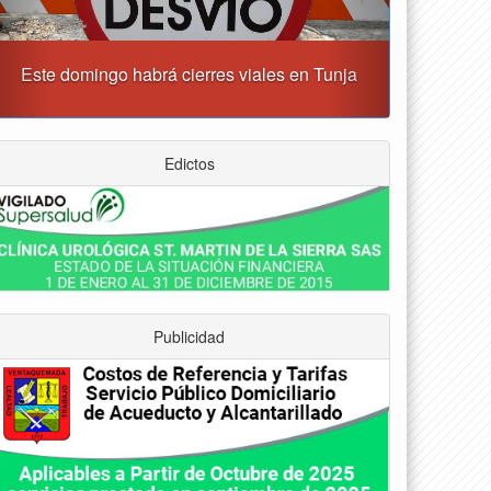
Tunja albergará el Simposio Regional en Asfixia
erinatal, Hipotermia Pasiva y Trasplante Neonatal
Edictos
Publicidad