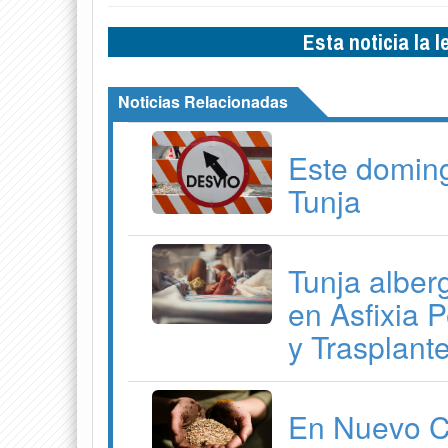
Esta noticia la 
Noticias Relacionadas
Este doming
Tunja
Tunja alber
en Asfixia P
y Trasplant
En Nuevo Co