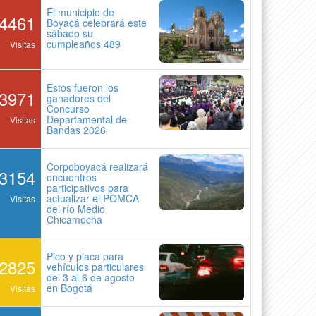
El municipio de
4461
Boyacá celebrará este
sábado su
cumpleaños 489
Visitas
Estos fueron los
3971
ganadores del
Concurso
Departamental de
Visitas
Bandas 2026
Corpoboyacá realizará
3154
encuentros
participativos para
actualizar el POMCA
Visitas
del río Medio
Chicamocha
Pico y placa para
2825
vehículos particulares
del 3 al 6 de agosto
en Bogotá
Visitas