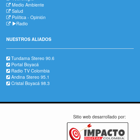
Medio Ambiente
Salud
Política
-
Opinión
Radio
NUESTROS ALIADOS
Tundama Stereo 90.6
Portal Boyacá
Radio TV Colombia
Andina Stereo 95.1
Cristal Boyacá 98.3
Sitio web desarrollado por: