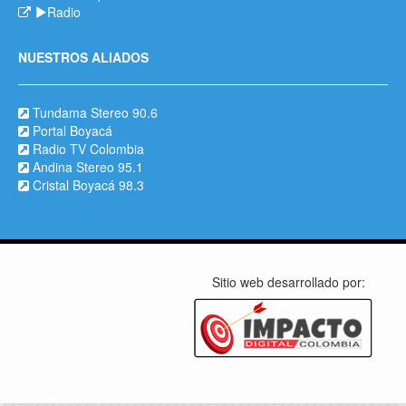
Radio
NUESTROS ALIADOS
Tundama Stereo 90.6
Portal Boyacá
Radio TV Colombia
Andina Stereo 95.1
Cristal Boyacá 98.3
Sitio web desarrollado por: