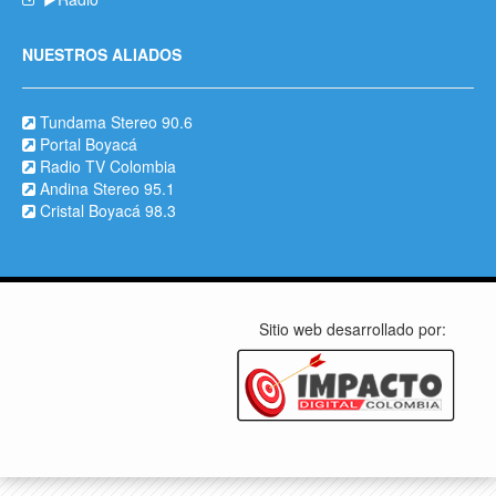
NUESTROS ALIADOS
Tundama Stereo 90.6
Portal Boyacá
Radio TV Colombia
Andina Stereo 95.1
Cristal Boyacá 98.3
Sitio web desarrollado por: