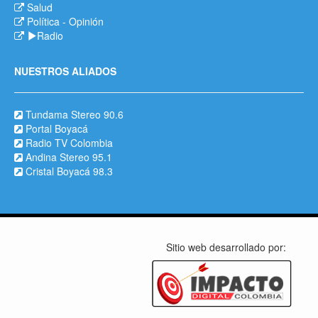
Salud
Política
-
Opinión
Radio
NUESTROS ALIADOS
Tundama Stereo 90.6
Portal Boyacá
Radio TV Colombia
Andina Stereo 95.1
Cristal Boyacá 98.3
Sitio web desarrollado por: