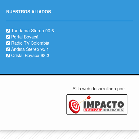
NUESTROS ALIADOS
Tundama Stereo 90.6
Portal Boyacá
Radio TV Colombia
Andina Stereo 95.1
Cristal Boyacá 98.3
Sitio web desarrollado por: