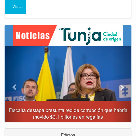
Visitas
Previous
Next
Fiscalía destapa presunta red de corrupción que habría
movido $3,1 billones en regalías
Edictos