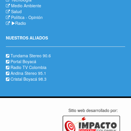
Medio Ambiente
Salud
Política
-
Opinión
Radio
NUESTROS ALIADOS
Tundama Stereo 90.6
Portal Boyacá
Radio TV Colombia
Andina Stereo 95.1
Cristal Boyacá 98.3
Sitio web desarrollado por: