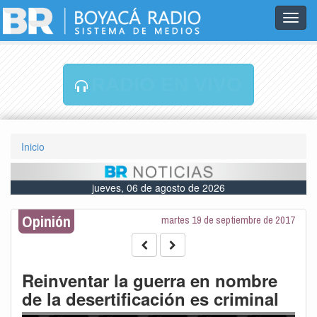
Toggl
navig
RADIO EN VIVO
Inicio
jueves, 06 de agosto de 2026
Opinión
martes 19 de septiembre de 2017
Reinventar la guerra en nombre
de la desertificación es criminal