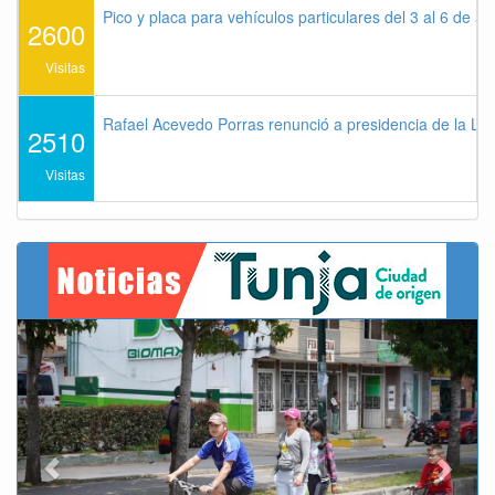
Pico y placa para vehículos particulares del 3 al 6 de a
2600
Visitas
Rafael Acevedo Porras renunció a presidencia de la Lig
2510
Visitas
Previous
Next