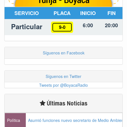
SERVICIO
PLACA
INICIO
FIN
Particular
6:00
20:00
9-0
Síguenos en Facebook
Síguenos en Twitter
Tweets por @BoyacaRadio
Últimas Noticias
Política
Asumió funciones nuevo secretario de Medio Ambiente