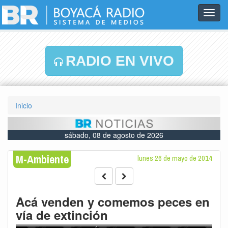
Toggl
navig
RADIO EN VIVO
Inicio
sábado, 08 de agosto de 2026
M-Ambiente
lunes 26 de mayo de 2014
Acá venden y comemos peces en
vía de extinción