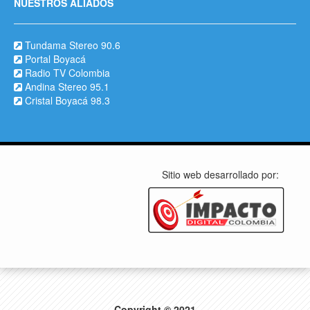
NUESTROS ALIADOS
Tundama Stereo 90.6
Portal Boyacá
Radio TV Colombia
Andina Stereo 95.1
Cristal Boyacá 98.3
Sitio web desarrollado por:
Copyright © 2021