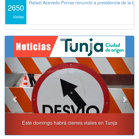
Rafael Acevedo Porras renunció a presidencia de la Lig
2650
Visitas
Previous
Next
es en Tunja
Tunja albergará el Simposio Regional en Asfi
Hipotermia Pasiva y Trasplante Neo