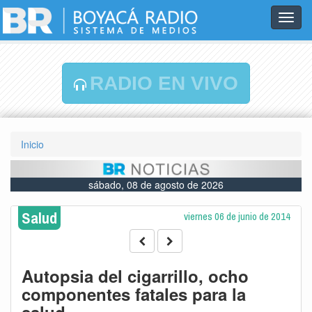
Toggl
navig
RADIO EN VIVO
Inicio
sábado, 08 de agosto de 2026
Salud
viernes 06 de junio de 2014
Autopsia del cigarrillo, ocho
componentes fatales para la