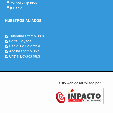
Política
-
Opinión
Radio
NUESTROS ALIADOS
Tundama Stereo 90.6
Portal Boyacá
Radio TV Colombia
Andina Stereo 95.1
Cristal Boyacá 98.3
Sitio web desarrollado por: